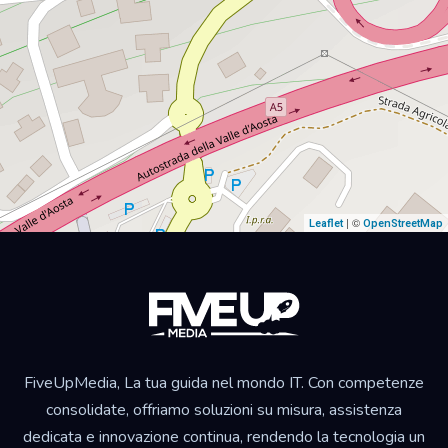
| ©
Leaflet
OpenStreetMap
FiveUpMedia, La tua guida nel mondo IT. Con competenze
consolidate, offriamo soluzioni su misura, assistenza
dedicata e innovazione continua, rendendo la tecnologia un