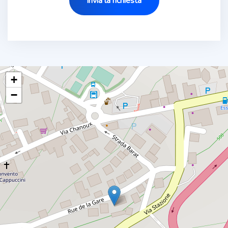
invia la richiesta
+
−